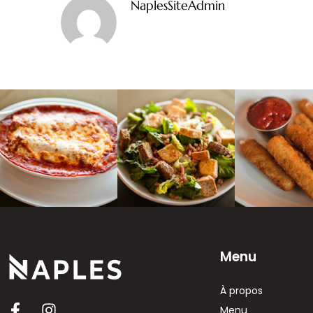
NaplesSiteAdmin
Menu
À propos
Menu