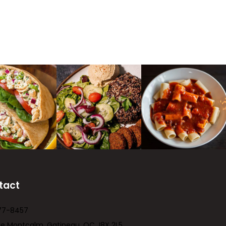
tact
77-8457
ue Montcalm, Gatineau, QC J8X 2L5