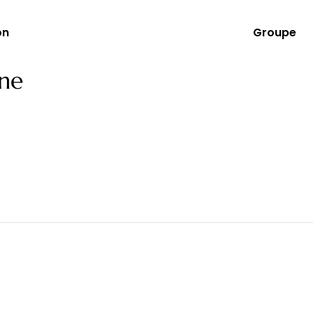
on
Groupe
nne