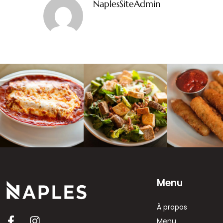
NaplesSiteAdmin
Menu
À propos
Menu