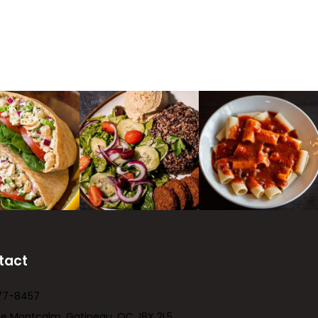
tact
77-8457
ue Montcalm, Gatineau, QC J8X 2L5