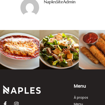
NaplesSiteAdmin
Menu
À propos
Menu