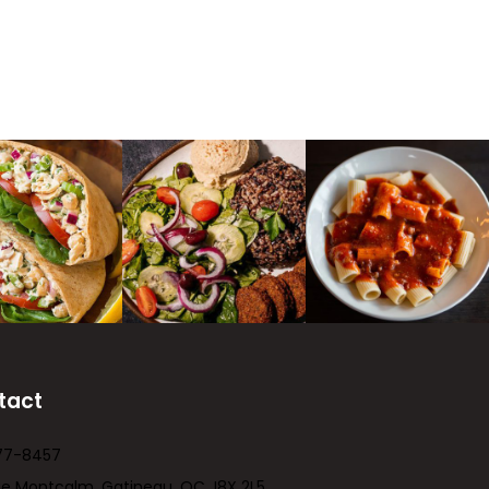
tact
77-8457
ue Montcalm, Gatineau, QC J8X 2L5