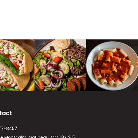
tact
77-8457
ue Montcalm, Gatineau, QC J8X 2L5