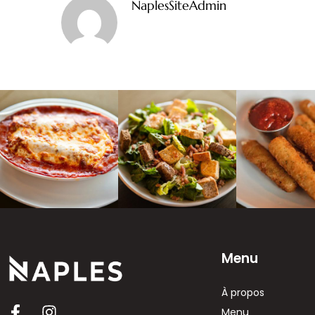
NaplesSiteAdmin
Menu
À propos
Menu