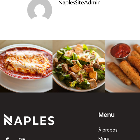
NaplesSiteAdmin
Menu
À propos
Menu