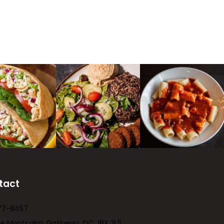
tact
77-8457
ue Montcalm, Gatineau, QC J8X 2L5