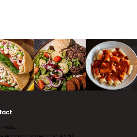
tact
77-8457
ue Montcalm, Gatineau, QC J8X 2L5