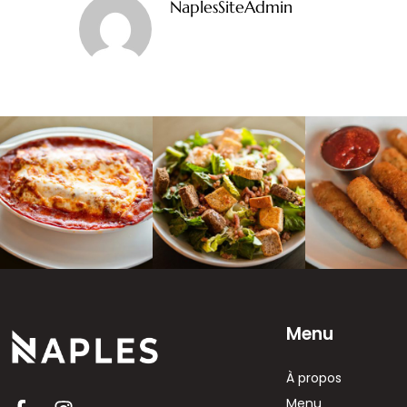
NaplesSiteAdmin
Menu
À propos
Menu