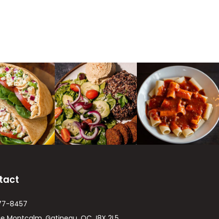
tact
77-8457
ue Montcalm, Gatineau, QC J8X 2L5