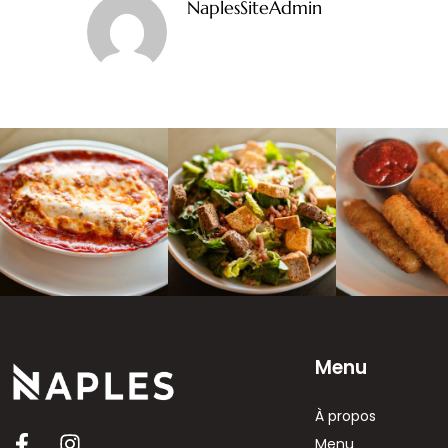
NaplesSiteAdmin
Menu
À propos
Menu